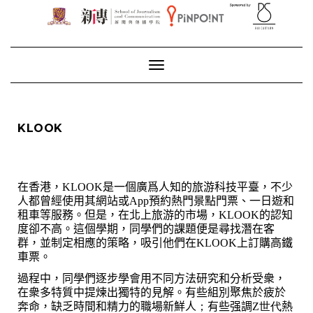
Toggle Navigation
KLOOK
在香港，KLOOK是一個廣爲人知的旅游科技平臺，不少
人
都曾經使用其網站或App預約熱門景點門票、一日遊和
租車
等服務。
但是，在北上旅游的市場，KLOOK的認知
度卻不高。這個學期，
同學
們
的課題便是
尋找潛在客
群，並制定相應的策略，吸引他們在KLOOK上訂購高鐵
車票。
過程中，同學們逐步學會用不同方法
研究和分析受衆，
在衆多特質中提煉出獨特的見解。有些組別聚焦於
疲於
奔命
，缺乏時間和精力
的
職場新鮮人
；
有些强調
Z世代
熱