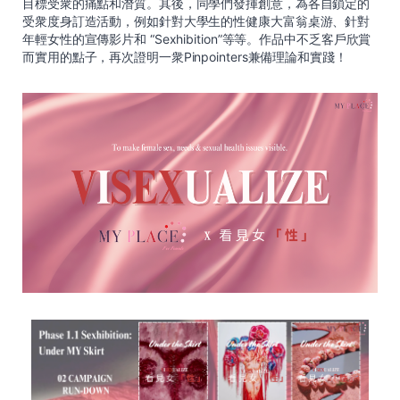
目標受衆的痛點和潛質。其後，同學們發揮創意，為各自鎖定的
受衆度身訂造活動，例如針對大學生的性健康大富翁桌游、針對
年輕女性的宣傳影片和 “Sexhibition”等等。作品中不乏客戶欣賞
而實用的點子，再次證明一衆Pinpointers兼備理論和實踐！